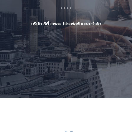
บริษัท ซิตี้ แพลน โปรเฟสชันนอล จำกัด